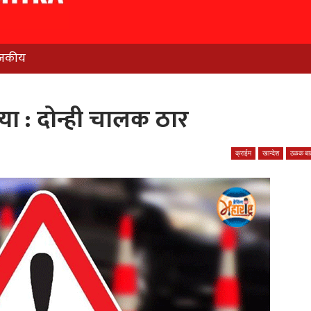
जकीय
ा : दोन्ही चालक ठार
क्राईम
खान्देश
ठळक बात