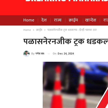
Home
देश
राज्य
क्राईम
खान्देश
रा
Home
क्राईम
पळासनेरनजीक ट्रक धडकल्या : दोन्ही चालक ठार
पळासनेरनजीक ट्रक धडकल्य
On
Dec 24, 2024
By
गणेश वाघ