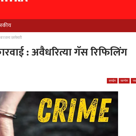
जकीय
 करताना छापेमारी
रवाई : अवैधरित्या गॅस रिफिलिंग
क्राईम
खान्देश
जळ