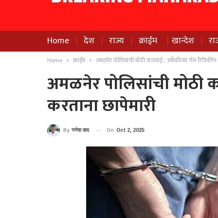
Home
देश
राज्य
क्राईम
खान्देश
रा
Home
क्राईम
अमळनेर पोलिसांची मोठी कारवाई : अवैधरित्या गॅस रिफिलिंग
अमळनेर पोलिसांची मोठी का
करताना छापेमारी
On
Oct 2, 2025
By
गणेश वाघ