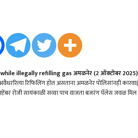
hile illegally refilling gas अमळनेर (2 ऑक्टोबर 2025)
मधून अवैधररित्या रिफिलिंग होत असताना अमळनेर पोलिसांनही कारवा
0 सप्टेंबर रोजी सायंकाळी सव्वा पाच वाजता बजरंग पॅलेस जवळ मिल