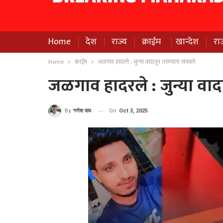
Home
देश
राज्य
क्राईम
खान्देश
रा
Home
क्राईम
जळगाव हादरले : जुन्या वादातून तरुणाला संपवले
जळगाव हादरले : जुन्या वा
On
Oct 3, 2025
By
गणेश वाघ