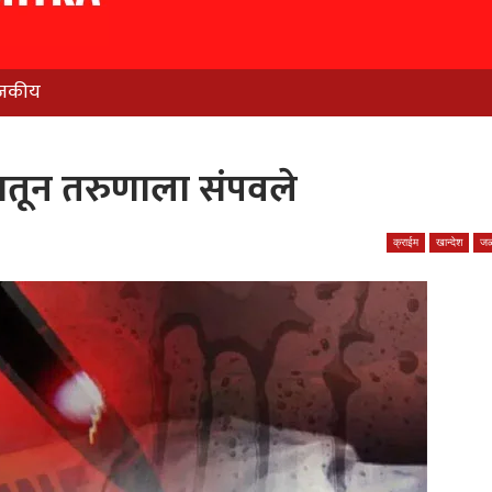
जकीय
दातून तरुणाला संपवले
क्राईम
खान्देश
जळ