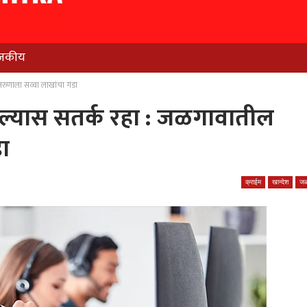
जकीय
तरुणाला सव्वा लाखांचा गंडा
 आल्यास सतर्क रहा : जळगावातील
ा
क्राईम
खान्देश
जळ