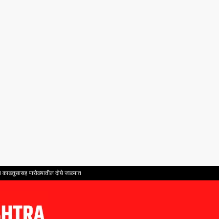
ंत काडतूसासह पारोळ्यातील दोघे जाळ्यात