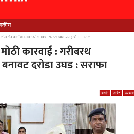
जकीय
ेसमधील दोन कोटींचा बनावट दरोडा उघड : सराफा व्यापार्‍यासह चौघांना अटक
ची मोठी कारवाई : गरीबरथ
ा बनावट दरोडा उघड : सराफा
क्राईम
खान्देश
ठळक बात