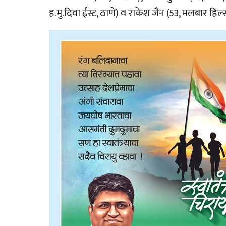
ह.मु.दिवा ईस्ट, ठाणे) व राकेश जैन (53, मलबार हि