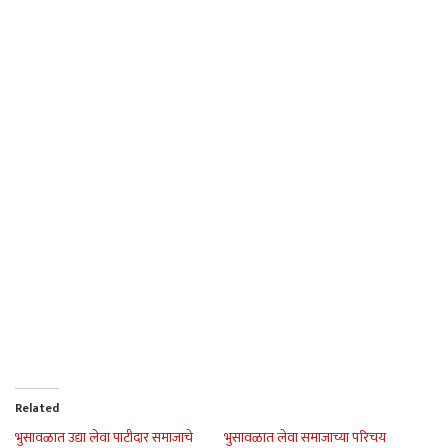
Related
भुसावळात उद्या लेवा पाटीदार समाजाचे
भुसावळात लेवा समाजाच्या परिचय