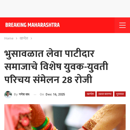
Home
खान्देश
भुसावळात लेवा पाटीदार
समाजाचे विशेष युवक-युवती
परिचय संमेलन 28 रोजी
खान्देश
ठळक बातम्या
भुसावळ
On
Dec 16, 2025
By
गणेश वाघ