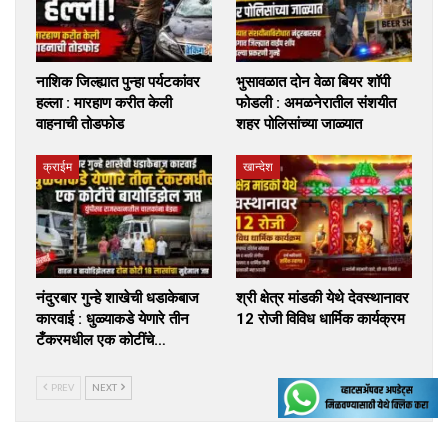
नाशिक जिल्ह्यात पुन्हा पर्यटकांवर
भुसावळात दोन वेळा बियर शॉपी
हल्ला : मारहाण करीत केली
फोडली : अमळनेरातील संशयीत
वाहनाची तोडफोड
शहर पोलिसांच्या जाळ्यात
क्राईम
खान्देश
नंदुरबार गुन्हे शाखेची धडाकेबाज
श्री क्षेत्र मांडकी येथे देवस्थानावर
कारवाई : धुळ्याकडे येणारे तीन
12 रोजी विविध धार्मिक कार्यक्रम
टँकरमधील एक कोटींचे…
PREV
NEXT