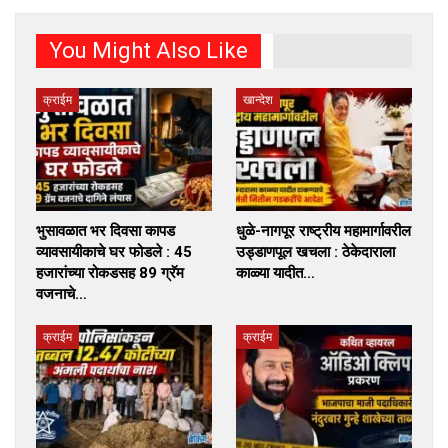
You Might Also Like
क्राईम
खान्देश
भुसावळात भर दिवसा कापड
धुळे-नागपूर राष्ट्रीय महामार्गावरील
व्यावसायीकाचे घर फोडले : 45
उड्डाणपूल खचला : ठेकेदाराला
हजारांच्या रोकडसह 89 ग्रॅम
काळ्या यादीत…
वजनाचे…
क्राईम
क्राईम