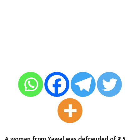
A woman from Yawal was defrauded of ₹2.5