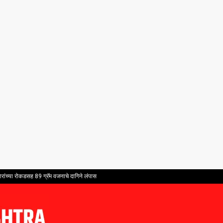
ांच्या रोकडसह 89 ग्रॅम वजनाचे दागिने लंपास