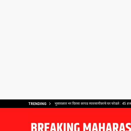
भुसावळात भर दिवसा कापड व्यावसायीकाचे घर फोडले : 45 हजार
TRENDING