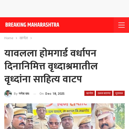
Home
खान्देश
यावलला होमगार्ड वर्धापन
दिनानिमित्त वृध्दाश्रमातील
वृध्दांना साहित्य वाटप
खान्देश
ठळक बातम्या
भुसावळ
On
Dec 18, 2025
By
गणेश वाघ