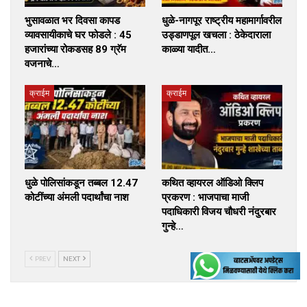
भुसावळात भर दिवसा कापड
धुळे-नागपूर राष्ट्रीय महामार्गावरील
व्यावसायीकाचे घर फोडले : 45
उड्डाणपूल खचला : ठेकेदाराला
हजारांच्या रोकडसह 89 ग्रॅम
काळ्या यादीत…
वजनाचे…
क्राईम
क्राईम
धुळे पोलिसांकडून तब्बल 12.47
कथित व्हायरल ऑडिओ क्लिप
कोटींच्या अंमली पदार्थांचा नाश
प्रकरण : भाजपाचा माजी
पदाधिकारी विजय चौधरी नंदुरबार
गुन्हे…
PREV
NEXT