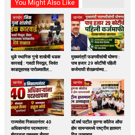
You Might Also Like
क्राईम
खान्देश
धुळे स्थानिक गुन्हे शाखेची धडक
मुख्यमंत्री फडणवीसांची घोषणा :
कारवाई : गावठी पिस्तूल, जिवंत
पाच हजार 29 कोटींची पहिली
काडतूसासह पारोळ्यातील…
कर्जमाफी शेतकर्‍यांच्या…
खान्देश
खान्देश
राज्यसेवा निकालानंतर 40
डॉ.वर्षा पाटील वुमन्स कॉलेज ऑफ
अधिकाऱ्यांना पदस्थापना :
होम सायन्समध्ये राष्ट्रीय हातमाग
बोदवडला तबस्सुम सैय्यद,
दिन उत्साहात