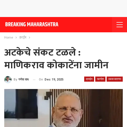
Home
क्राईम
अटकेचे संकट टळले :
माणिकराव कोकाटेंना जामीन
क्राईम
खान्देश
ठळक बातम्या
On
Dec 19, 2025
By
गणेश वाघ