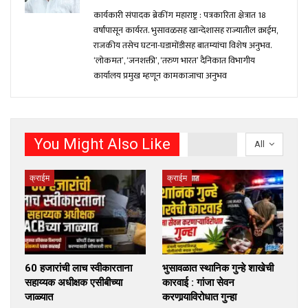
कार्यकारी संपादक ब्रेकींग महाराष्ट्र : पत्रकारिता क्षेत्रात 18
वर्षांपासून कार्यरत. भुसावळसह खान्देशासह राज्यातील क्राईम,
राजकीय तसेच घटना-घडामोंडीसह बातम्यांचा विशेष अनुभव.
‘लोकमत’, ‘जनशक्ती’, ‘तरुण भारत’ दैनिकात विभागीय
कार्यालय प्रमुख म्हणून कामकाजाचा अनुभव
You Might Also Like
All
क्राईम
क्राईम
60 हजारांची लाच स्वीकारताना
भुसावळात स्थानिक गुन्हे शाखेची
सहाय्यक अधीक्षक एसीबीच्या
कारवाई : गांजा सेवन
जाळ्यात
करणार्‍याविरोधात गुन्हा