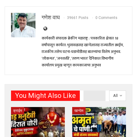
गणेश वाघ
39661 Posts
0 Comments
कार्यकारी संपादक ब्रेकींग महाराष्ट्र : पत्रकारिता क्षेत्रात 18
वर्षांपासून कार्यरत. भुसावळसह खान्देशासह राज्यातील क्राईम,
राजकीय तसेच घटना-घडामोंडीसह बातम्यांचा विशेष अनुभव.
‘लोकमत’, ‘जनशक्ती’, ‘तरुण भारत’ दैनिकात विभागीय
कार्यालय प्रमुख म्हणून कामकाजाचा अनुभव
You Might Also Like
All
क्राईम
खान्देश