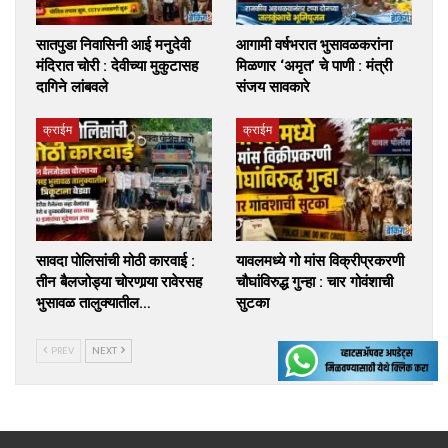
सातपुडा निवासिनी आई मनुदेवी
आगामी वर्षभरात भुसावळकरांना
मंदिरात चोरी : देवीच्या मुकुटासह
मिळणार ‘अमृत’ चे पाणी : मंत्री
दागिने लांबवले
संजय सावकारे
क्राईम
क्राईम
सावदा पोलिसांची मोठी कारवाई :
यावलमध्ये गो मांस विक्रीप्रकरणी
तीन बैलजोड्या चोरणार्‍या रावेरसह
चौघांविरुद्ध गुन्हा : चार गोवंशाची
भुसावळ तालुक्यातील…
सुटका
PREV
NEXT