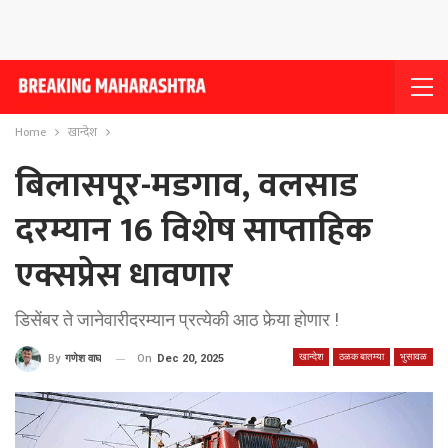
Home
खान्देश
बिलासपूर-मडगाव, वलसाड
दरम्यान 16 विशेष साप्ताहिक
एक्सप्रेस धावणार
डिसेंबर ते जानेवारीदरम्यान प्रत्येकी आठ फेर्‍या होणार !
खान्देश
ठळक बातम्या
भुसावळ
On
Dec 20, 2025
By
गणेश वाघ