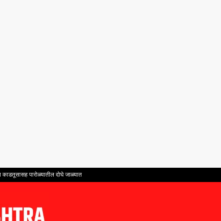
ंत काडतूसासह पारोळ्यातील दोघे जाळ्यात