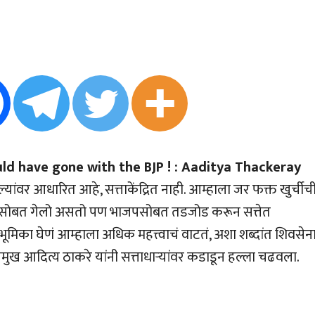
ld have gone with the BJP ! : Aaditya Thackeray
ांवर आधारित आहे, सत्ताकेंद्रित नाही. आम्हाला जर फक्त खुर्चीच
ाजपसोबत गेलो असतो पण भाजपसोबत तडजोड करून सत्तेत
भूमिका घेणं आम्हाला अधिक महत्त्वाचं वाटतं, अशा शब्दांत शिवसेन
्रमुख आदित्य ठाकरे यांनी सत्ताधार्‍यांवर कडाडून हल्ला चढवला.