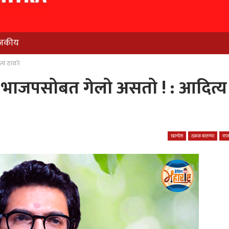
जकीय
त्य ठाकरे
तर भाजपसोबत गेलो असतो ! : आदित्य
खान्देश
ठळक बातम्या
रा