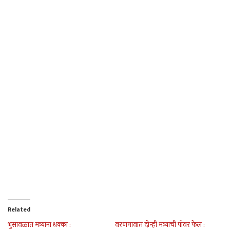
Related
भुसावळात मंत्र्यांना धक्का :
वरणगावात दोन्ही मंत्र्यांची पॉवर फेल :