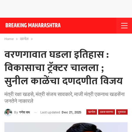
Home
खान्देश
वरणगावात घडला इतिहास :
विकासाचा ट्रॅक्टर चालला ;
सुनील काळेंचा दणदणीत विजय
मंत्री रक्षा खडसे, मंत्री संजय सावकारे, माजी मंत्री एकनाथ खडसेंना
जनतेने नाकारले
खान्देश
ठळक बातम्या
भुसावळ
Last updated
Dec 21, 2025
By
गणेश वाघ