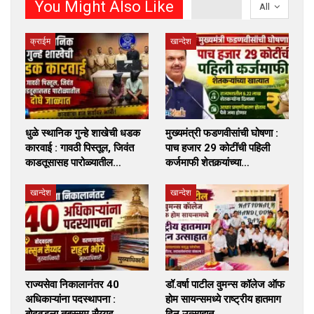
You Might Also Like
All
क्राईम
खान्देश
धुळे स्थानिक गुन्हे शाखेची धडक
मुख्यमंत्री फडणवीसांची घोषणा :
कारवाई : गावठी पिस्तूल, जिवंत
पाच हजार 29 कोटींची पहिली
काडतूसासह पारोळ्यातील…
कर्जमाफी शेतकर्‍यांच्या…
खान्देश
खान्देश
राज्यसेवा निकालानंतर 40
डॉ.वर्षा पाटील वुमन्स कॉलेज ऑफ
अधिकाऱ्यांना पदस्थापना :
होम सायन्समध्ये राष्ट्रीय हातमाग