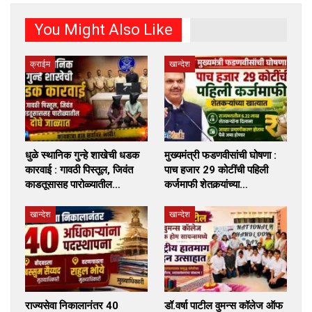
You Might Also Like
क्राईम
खान्देश
धुळे स्थानिक गुन्हे शाखेची धडक
मुख्यमंत्री फडणवीसांची घोषणा :
कारवाई : गावठी पिस्तूल, जिवंत
पाच हजार 29 कोटींची पहिली
काडतूसासह पारोळ्यातील…
कर्जमाफी शेतकर्‍यांच्या…
खान्देश
खान्देश
राज्यसेवा निकालानंतर 40
डॉ.वर्षा पाटील वुमन्स कॉलेज ऑफ