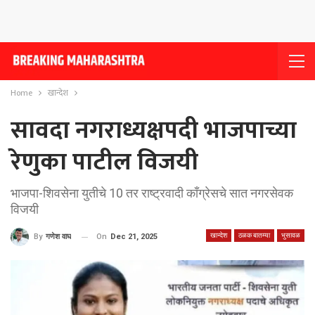
Home
खान्देश
सावदा नगराध्यक्षपदी भाजपाच्या
रेणुका पाटील विजयी
भाजपा-शिवसेना युतीचे 10 तर राष्ट्रवादी काँग्रेसचे सात नगरसेवक
विजयी
खान्देश
ठळक बातम्या
भुसावळ
On
Dec 21, 2025
By
गणेश वाघ