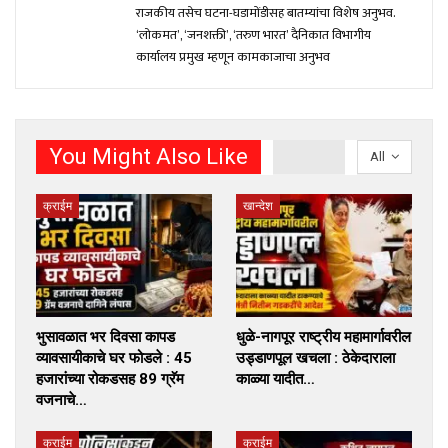
राजकीय तसेच घटना-घडामोंडीसह बातम्यांचा विशेष अनुभव.
‘लोकमत’, ‘जनशक्ती’, ‘तरुण भारत’ दैनिकात विभागीय
कार्यालय प्रमुख म्हणून कामकाजाचा अनुभव
You Might Also Like
All
क्राईम
खान्देश
भुसावळात भर दिवसा कापड
धुळे-नागपूर राष्ट्रीय महामार्गावरील
व्यावसायीकाचे घर फोडले : 45
उड्डाणपूल खचला : ठेकेदाराला
हजारांच्या रोकडसह 89 ग्रॅम
काळ्या यादीत…
वजनाचे…
क्राईम
क्राईम