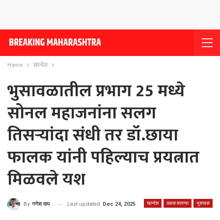
Home
खान्देश
भुसावळातील प्रभाग 25 मध्ये
सोनल महाजनांना सलग
तिसर्‍यांदा संधी तर डॉ.छाया
फालक यांनी पहिल्याच प्रयत्नात
मिळवले यश
खान्देश
ठळक बातम्या
भुसावळ
Last updated
Dec 24, 2025
By
गणेश वाघ