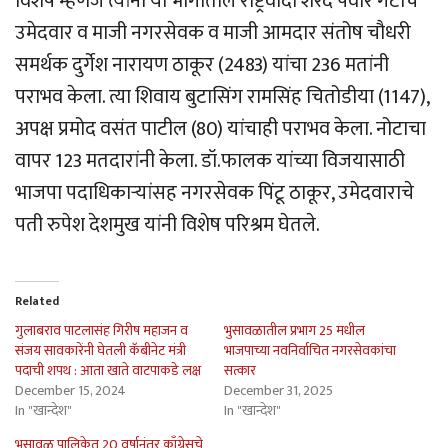
विशेष म्हणजे त्यांनी या भागातील राष्ट्रवादी शरद पवार गटाचे
उमेदवार व माजी नगरसेवक व माजी आमदार संतोष चौधरी
समर्थक दुर्गेश नारायण ठाकूर (2483) यांचा 236 मतांनी
पराभव केला. त्या शिवाय बुटासिंग रामसिंह चितोडीया (1147),
अपक्ष प्रमोद वसंत पाटील (80) यांचाही पराभव केला. नोटाचा
वापर 123 मतदारांनी केला. डॉ.फालक यांच्या विजयासाठी
भाजपा पदाधिकार्‍यांसह नगरसेवक पिंटू ठाकूर, उमेदवाराचे
पती रुपेश देशमुख यांनी विशेष परिश्रम घेतले.
Related
गुलाबराव पाटलासंह गिरीष महाजन व
भुसावळातील प्रभाग 25 मधील
संजय सावकारेंनी घेतली कॅबीनेट मंत्री
भाजपाच्या नवनिर्वाचित नगरसेवकांचा
पदाची शपथ : आता खाते वाटपाकडे लक्ष
सत्कार
December 15, 2024
December 31, 2025
In "खान्देश"
In "खान्देश"
भुसावळ पालिकेत 20 वर्षानंतर काँग्रेसचे