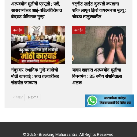
अल्पवयीन मुलीची प्रसूती ; पती,
स्ट्रीट लाईट दुरुस्ती करताना
सासरच्यांसह आई-वडिलांविरोधात
शॉक लागून झिरो वायरमनचा मृत्यू :
बोदवड पोलिसात गुन्हा
चोपडा तालुक्यातील…
क्राईम
क्राईम
नंदुरबार स्थानिक गुन्हे शाखेची
यावल शहरात अल्पवयीन मुलीचा
मोठी कारवाई : सात तलवारींसह
विनयभंग : 35 वर्षीय संशयिताला
संशयीत जाळ्यात
अटक
PREV
NEXT
© 2026 - Breaking Maharashtra. All Rights Reserved.