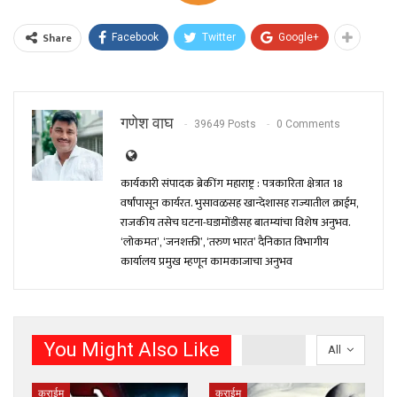
Share
Facebook
Twitter
Google+
गणेश वाघ
39649 Posts
0 Comments
कार्यकारी संपादक ब्रेकींग महाराष्ट्र : पत्रकारिता क्षेत्रात 18
वर्षांपासून कार्यरत. भुसावळसह खान्देशासह राज्यातील क्राईम,
राजकीय तसेच घटना-घडामोंडीसह बातम्यांचा विशेष अनुभव.
‘लोकमत’, ‘जनशक्ती’, ‘तरुण भारत’ दैनिकात विभागीय
कार्यालय प्रमुख म्हणून कामकाजाचा अनुभव
You Might Also Like
All
क्राईम
क्राईम