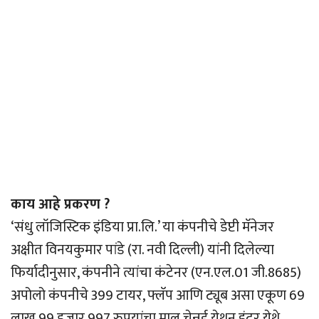
काय आहे प्रकरण ?
‘संधु लॉजिस्टिक इंडिया प्रा.लि.’ या कंपनीचे डेप्टी मॅनेजर
अक्षीत विनयकुमार पांडे (रा. नवी दिल्ली) यांनी दिलेल्या
फिर्यादीनुसार, कंपनीने त्यांचा कंटेनर (एन.एल.01 जी.8685)
अपोलो कंपनीचे 399 टायर, फ्लॅप आणि ट्यूब असा एकूण 69
लाख 99 हजार 997 रुपयांचा माल चेन्नई येथून इंदूर येथे