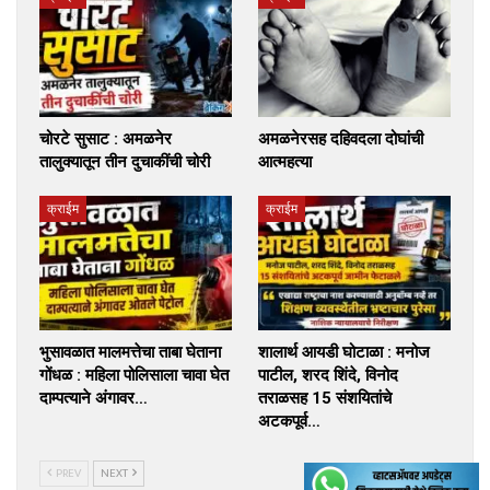
चोरटे सुसाट : अमळनेर
अमळनेरसह दहिवदला दोघांची
तालुक्यातून तीन दुचाकींची चोरी
आत्महत्या
क्राईम
क्राईम
भुसावळात मालमत्तेचा ताबा घेताना
शालार्थ आयडी घोटाळा : मनोज
गोंधळ : महिला पोलिसाला चावा घेत
पाटील, शरद शिंदे, विनोद
दाम्पत्याने अंगावर…
तराळसह 15 संशयितांचे
अटकपूर्व…
PREV
NEXT