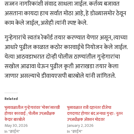
सज्जन नागरिकांशी संवाद साधला जाईल. कर्तव्य बजावत
असताना कायदा हाच सर्वात मोठा आहे, हे डोळ्यासमोर ठेवून
काम केले जाईल, असेही त्यांनी स्पष्ट केले.
गुन्हेगारांचे स्वतंत्र रेकॉर्ड तयार करण्यात येणार असून, त्याच्या
आधारे पुढील काळात कठोर कारवाईचे नियोजन केले जाईल.
येत्या आठवडाभरात दोन्ही पोलीस ठाण्यांतील गुन्हेगारांचा
सखोल आढावा घेऊन पुढील कृती आराखडा तयार केला
जाणार असल्याचे डीवायएसपी बारबोले यांनी सांगितले.
Related
भुसावळातील गुन्हेगारांवर ‘मोका’सारखी
भुसावळात रात्री दहानंतर डीजेचा
होणार कारवाई ; पोलीस उपअधीक्षक
दणदणाट होणार बंद अन्यथा गुन्हा : नूतन
केदार बारबोले
उपअधीक्षक अ‍ॅक्शन मोडवर
May 30, 2026
January 2, 2026
In "क्राईम"
In "क्राईम"