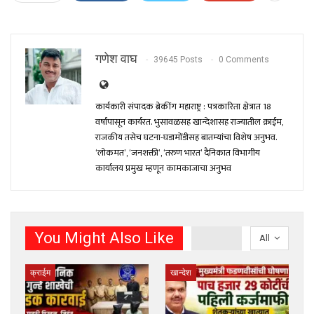
गणेश वाघ
39645 Posts
0 Comments
कार्यकारी संपादक ब्रेकींग महाराष्ट्र : पत्रकारिता क्षेत्रात 18
वर्षांपासून कार्यरत. भुसावळसह खान्देशासह राज्यातील क्राईम,
राजकीय तसेच घटना-घडामोंडीसह बातम्यांचा विशेष अनुभव.
‘लोकमत’, ‘जनशक्ती’, ‘तरुण भारत’ दैनिकात विभागीय
कार्यालय प्रमुख म्हणून कामकाजाचा अनुभव
You Might Also Like
All
क्राईम
खान्देश