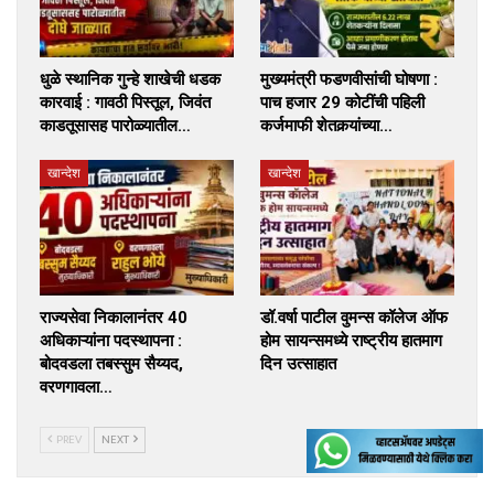
धुळे स्थानिक गुन्हे शाखेची धडक
मुख्यमंत्री फडणवीसांची घोषणा :
कारवाई : गावठी पिस्तूल, जिवंत
पाच हजार 29 कोटींची पहिली
काडतूसासह पारोळ्यातील…
कर्जमाफी शेतकर्‍यांच्या…
खान्देश
खान्देश
राज्यसेवा निकालानंतर 40
डॉ.वर्षा पाटील वुमन्स कॉलेज ऑफ
अधिकाऱ्यांना पदस्थापना :
होम सायन्समध्ये राष्ट्रीय हातमाग
बोदवडला तबस्सुम सैय्यद,
दिन उत्साहात
वरणगावला…
PREV
NEXT