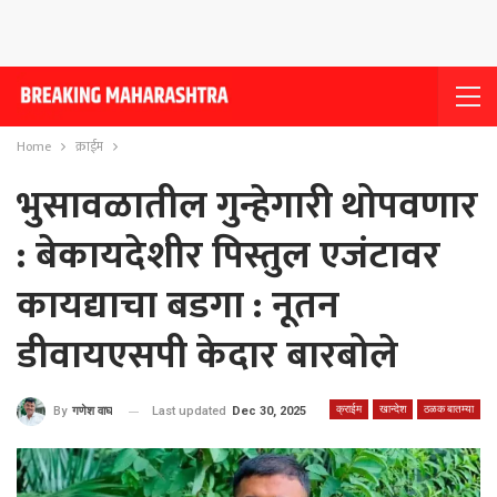
Home
क्राईम
भुसावळातील गुन्हेगारी थोपवणार
: बेकायदेशीर पिस्तुल एजंटावर
कायद्याचा बडगा : नूतन
डीवायएसपी केदार बारबोले
क्राईम
खान्देश
ठळक बातम्या
Last updated
Dec 30, 2025
By
गणेश वाघ