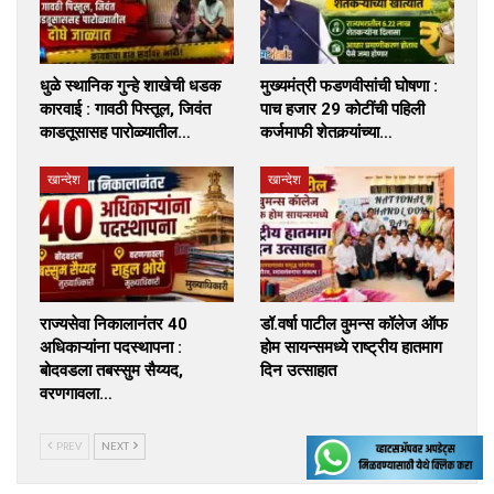
धुळे स्थानिक गुन्हे शाखेची धडक
मुख्यमंत्री फडणवीसांची घोषणा :
कारवाई : गावठी पिस्तूल, जिवंत
पाच हजार 29 कोटींची पहिली
काडतूसासह पारोळ्यातील…
कर्जमाफी शेतकर्‍यांच्या…
खान्देश
खान्देश
राज्यसेवा निकालानंतर 40
डॉ.वर्षा पाटील वुमन्स कॉलेज ऑफ
अधिकाऱ्यांना पदस्थापना :
होम सायन्समध्ये राष्ट्रीय हातमाग
बोदवडला तबस्सुम सैय्यद,
दिन उत्साहात
वरणगावला…
PREV
NEXT