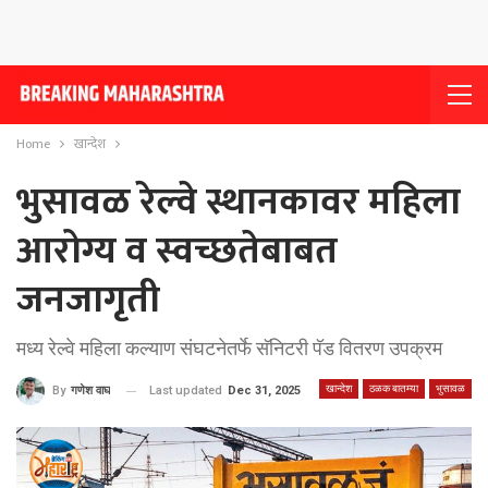
Home
खान्देश
भुसावळ रेल्वे स्थानकावर महिला
आरोग्य व स्वच्छतेबाबत
जनजागृती
मध्य रेल्वे महिला कल्याण संघटनेतर्फे सॅनिटरी पॅड वितरण उपक्रम
खान्देश
ठळक बातम्या
भुसावळ
Last updated
Dec 31, 2025
By
गणेश वाघ