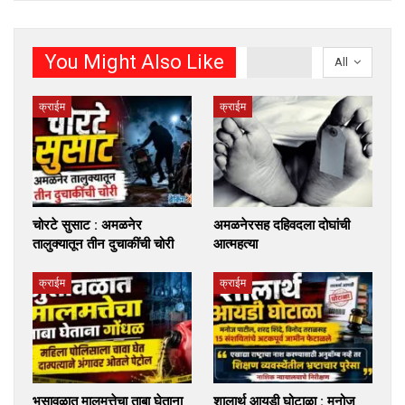
You Might Also Like
All
क्राईम
क्राईम
चोरटे सुसाट : अमळनेर
अमळनेरसह दहिवदला दोघांची
तालुक्यातून तीन दुचाकींची चोरी
आत्महत्या
क्राईम
क्राईम
भुसावळात मालमत्तेचा ताबा घेताना
शालार्थ आयडी घोटाळा : मनोज