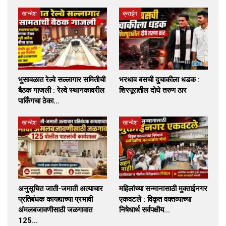
खान्देश
क्राईम
भुसावळात रेल्वे सल्लागार समितीची
भरधाव बसची दुचाकीला धडक :
बैठक गाजली : रेल्वे स्थानकावरील
शिरपूरातील दोघे तरुण ठार
पार्किंगचा ठेका…
खान्देश
खान्देश
अनुसूचित जाती-जमाती अत्याचार
महिलांच्या सन्मानासाठी मुक्ताईनगर
प्रतिबंधक कायद्याच्या प्रभावी
एकवटले : विकृत वक्तव्याच्या
अंमलबजावणीसाठी जळगावात
निषेधार्थ सर्वपक्षीय…
125…