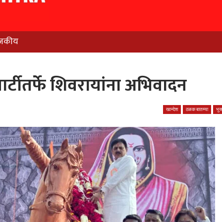
जकीय
्टीतर्फे शिवरायांना अभिवादन
खान्देश
ठळक बातम्या
भु