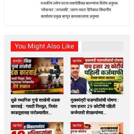
राजकीय तसेच घटना-घडामोंडीसह बातम्यांचा विशेष अनुभव.
‘लोकमत’, ‘जनशक्ती’, ‘तरुण भारत’ दैनिकात विभागीय
कार्यालय प्रमुख म्हणून कामकाजाचा अनुभव
You Might Also Like
क्राईम
खान्देश
धुळे स्थानिक गुन्हे शाखेची धडक
मुख्यमंत्री फडणवीसांची घोषणा :
कारवाई : गावठी पिस्तूल, जिवंत
पाच हजार 29 कोटींची पहिली
काडतूसासह पारोळ्यातील…
कर्जमाफी शेतकर्‍यांच्या…
खान्देश
खान्देश