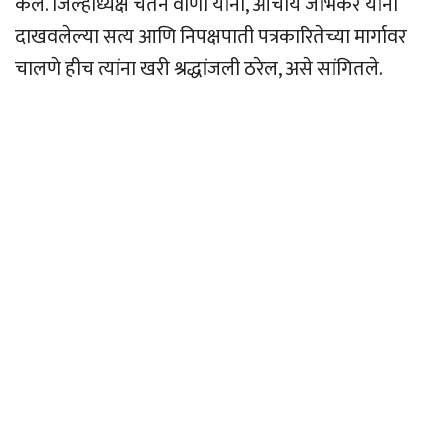
केले. जिल्हाध्यक्ष चेतन वाणी यांनी, आचार्य जांभेकर यांनी
दाखवलेल्या सत्य आणि निपक्षपाती पत्रकारितेच्या मार्गावर
चालणे हीच त्यांना खरी श्रद्धांजली ठरेल, असे सांगितले.