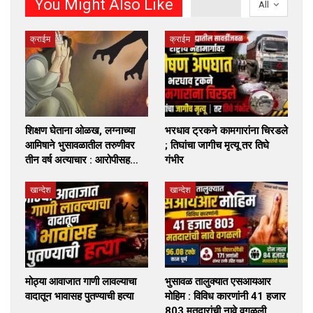
You Might Also Like
All
क्राईम
क्राईम
शिक्षण घेताना ओळख, लग्नाच्या
भरधाव ट्रकने कामगारांना चिरडले
आमिषाने भुसावळातील तरुणीवर
; तिघांचा जागीच मृत्यू तर तिघे
तीन वर्ष अत्याचार : आरोपीसह…
गंभीर
खान्देश
खान्देश
मोठ्या आवाजात गाणी लावल्याचा
भुसावळ तालुक्यात एसआयआर
वादातून भावासह पुतण्याची हत्या
मोहिम : विविध कारणांनी 41 हजार
803 मतदारांची नावे वगळली