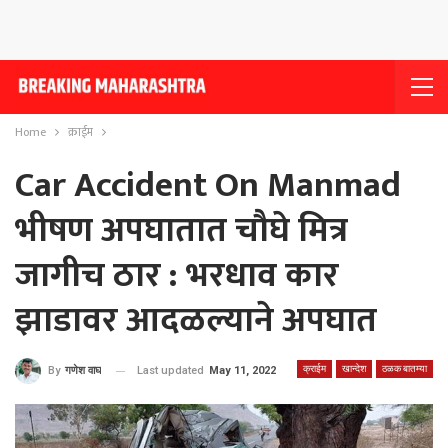
Home
क्राईम
Car Accident On Manmad
भीषण अपघातात चौघे मित्र
जागीच ठार : भरधाव कार
झाडावर आदळल्याने अपघात
क्राईम
खान्देश
ठळक बातम्या
Last updated
May 11, 2022
By
गणेश वाघ