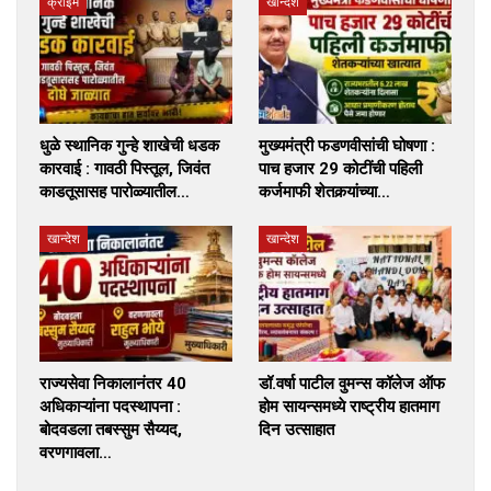
क्राईम
खान्देश
धुळे स्थानिक गुन्हे शाखेची धडक
मुख्यमंत्री फडणवीसांची घोषणा :
कारवाई : गावठी पिस्तूल, जिवंत
पाच हजार 29 कोटींची पहिली
काडतूसासह पारोळ्यातील…
कर्जमाफी शेतकर्‍यांच्या…
खान्देश
खान्देश
राज्यसेवा निकालानंतर 40
डॉ.वर्षा पाटील वुमन्स कॉलेज ऑफ
अधिकाऱ्यांना पदस्थापना :
होम सायन्समध्ये राष्ट्रीय हातमाग
बोदवडला तबस्सुम सैय्यद,
दिन उत्साहात
वरणगावला…