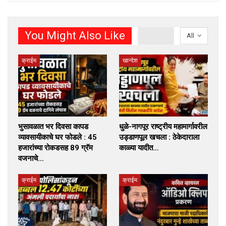
You Might Also Like
All
क्राईम
खान्देश
भुसावळात भर दिवसा कापड
धुळे-नागपूर राष्ट्रीय महामार्गावरील
व्यावसायीकाचे घर फोडले : 45
उड्डाणपूल खचला : ठेकेदाराला
हजारांच्या रोकडसह 89 ग्रॅम
काळ्या यादीत…
वजनाचे…
क्राईम
क्राईम