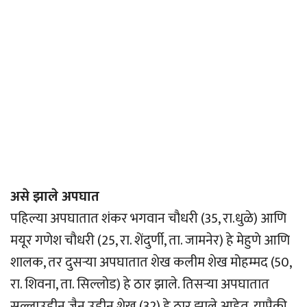
असे झाले अपघात
पहिल्या अपघातात शंकर भगवान चौधरी (35, रा.धुळे) आणि
मयूर गणेश चौधरी (25, रा. शेंदुर्णी, ता. जामनेर) हे मेहुणे आणि
शालक, तर दुसर्‍या अपघातात शेख कलीम शेख मोहम्मद (50,
रा. शिवना, ता. सिल्लोड) हे ठार झाले. तिसर्‍या अपघातात
सल्लाउद्दीन जैन उद्दीन शेख (32) हे ठार झाले आहेत. यापैकी