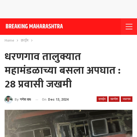
Home
क्राईम
धरणगाव तालुक्यात
महामंडळाच्या बसला अपघात :
28 प्रवासी जखमी
क्राईम
खान्देश
जळगाव
On
Dec 13, 2024
By
गणेश वाघ