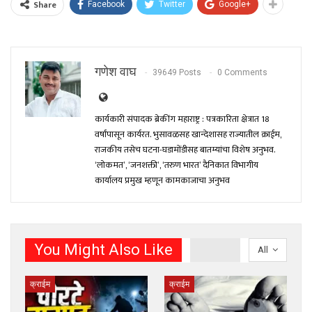
Share
Facebook
Twitter
Google+
गणेश वाघ
39649 Posts
0 Comments
कार्यकारी संपादक ब्रेकींग महाराष्ट्र : पत्रकारिता क्षेत्रात 18
वर्षांपासून कार्यरत. भुसावळसह खान्देशासह राज्यातील क्राईम,
राजकीय तसेच घटना-घडामोंडीसह बातम्यांचा विशेष अनुभव.
‘लोकमत’, ‘जनशक्ती’, ‘तरुण भारत’ दैनिकात विभागीय
कार्यालय प्रमुख म्हणून कामकाजाचा अनुभव
You Might Also Like
All
क्राईम
क्राईम