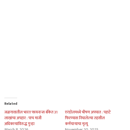
Related
जळगावातील भारत फायनान्स बँकेत 31
एरंडोलमध्ये भीषण अपघात : पहाटे
लाखांचा अपहार : पाच माजी
फिरण्यास निघालेल्या तहसील
अधिकार्‍यांविरुद्ध गुन्हा
कर्मचार्‍याचा मृत्यू
March 8, 2026
November 20, 2025