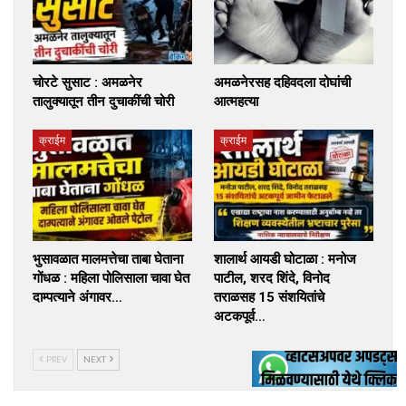
चोरटे सुसाट : अमळनेर
अमळनेरसह दहिवदला दोघांची
तालुक्यातून तीन दुचाकींची चोरी
आत्महत्या
क्राईम
क्राईम
भुसावळात मालमत्तेचा ताबा घेताना
शालार्थ आयडी घोटाळा : मनोज
गोंधळ : महिला पोलिसाला चावा घेत
पाटील, शरद शिंदे, विनोद
दाम्पत्याने अंगावर…
तराळसह 15 संशयितांचे
अटकपूर्व…
PREV
NEXT