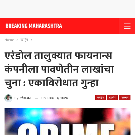
Home
क्राईम
एरंडोल तालुक्यात फायनान्स
कंपनीला पावणेतीन लाखांचा
चुना : एकाविरोधात गुन्हा
क्राईम
खान्देश
जळगाव
On
Dec 14, 2024
By
गणेश वाघ