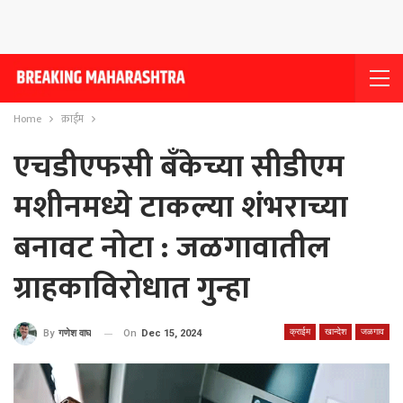
Home
क्राईम
एचडीएफसी बँकेच्या सीडीएम
मशीनमध्ये टाकल्या शंभराच्या
बनावट नोटा : जळगावातील
ग्राहकाविरोधात गुन्हा
क्राईम
खान्देश
जळगाव
On
Dec 15, 2024
By
गणेश वाघ