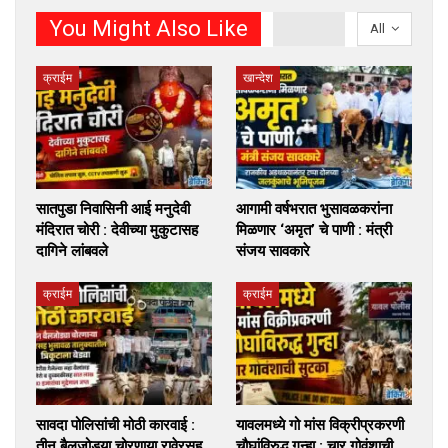
You Might Also Like
All
क्राईम
खान्देश
सातपुडा निवासिनी आई मनुदेवी
आगामी वर्षभरात भुसावळकरांना
मंदिरात चोरी : देवीच्या मुकुटासह
मिळणार ‘अमृत’ चे पाणी : मंत्री
दागिने लांबवले
संजय सावकारे
क्राईम
क्राईम
सावदा पोलिसांची मोठी कारवाई :
यावलमध्ये गो मांस विक्रीप्रकरणी
तीन बैलजोड्या चोरणार्‍या रावेरसह
चौघांविरुद्ध गुन्हा : चार गोवंशाची