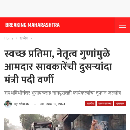
Home
खान्देश
स्वच्छ प्रतिमा, नेतृत्व गुणांमुळे
आमदार सावकारेंची दुसर्‍यांदा
मंत्री पदी वर्णी
शपथविधीनंतर भुसावळसह नागपूरातही कार्यकर्त्यांचा तुफान जल्लोष
खान्देश
ठळक बातम्या
भुसावळ
On
Dec 15, 2024
By
गणेश वाघ