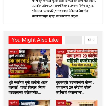
वर्षांपासून कार्यरत. भुसावळसह खान्देशासह राज्यातील क्राईम,
राजकीय तसेच घटना-घडामोंडीसह बातम्यांचा विशेष अनुभव.
‘लोकमत’, ‘जनशक्ती’, ‘तरुण भारत’ दैनिकात विभागीय
कार्यालय प्रमुख म्हणून कामकाजाचा अनुभव
You Might Also Like
All
क्राईम
खान्देश
धुळे स्थानिक गुन्हे शाखेची धडक
मुख्यमंत्री फडणवीसांची घोषणा :
कारवाई : गावठी पिस्तूल, जिवंत
पाच हजार 29 कोटींची पहिली
काडतूसासह पारोळ्यातील…
कर्जमाफी शेतकर्‍यांच्या…
खान्देश
खान्देश