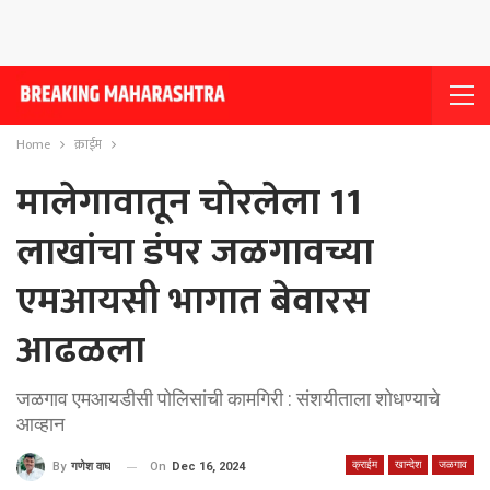
Home
क्राईम
मालेगावातून चोरलेला 11
लाखांचा डंपर जळगावच्या
एमआयसी भागात बेवारस
आढळला
जळगाव एमआयडीसी पोलिसांची कामगिरी : संशयीताला शोधण्याचे
आव्हान
क्राईम
खान्देश
जळगाव
On
Dec 16, 2024
By
गणेश वाघ