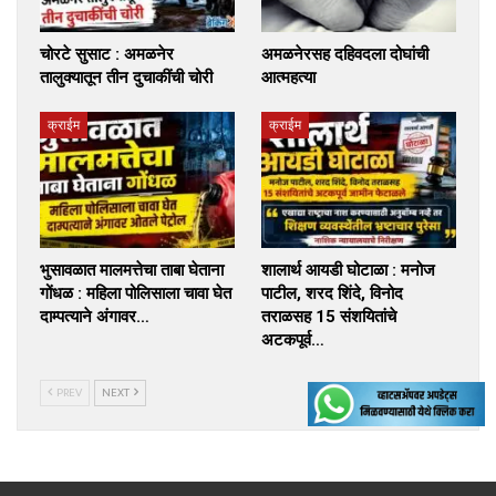
चोरटे सुसाट : अमळनेर
अमळनेरसह दहिवदला दोघांची
तालुक्यातून तीन दुचाकींची चोरी
आत्महत्या
क्राईम
क्राईम
भुसावळात मालमत्तेचा ताबा घेताना
शालार्थ आयडी घोटाळा : मनोज
गोंधळ : महिला पोलिसाला चावा घेत
पाटील, शरद शिंदे, विनोद
दाम्पत्याने अंगावर…
तराळसह 15 संशयितांचे
अटकपूर्व…
PREV
NEXT