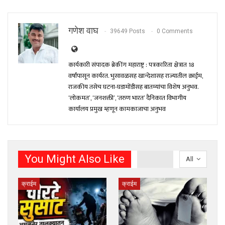
गणेश वाघ
39649 Posts
0 Comments
कार्यकारी संपादक ब्रेकींग महाराष्ट्र : पत्रकारिता क्षेत्रात 18
वर्षांपासून कार्यरत. भुसावळसह खान्देशासह राज्यातील क्राईम,
राजकीय तसेच घटना-घडामोंडीसह बातम्यांचा विशेष अनुभव.
‘लोकमत’, ‘जनशक्ती’, ‘तरुण भारत’ दैनिकात विभागीय
कार्यालय प्रमुख म्हणून कामकाजाचा अनुभव
You Might Also Like
All
क्राईम
क्राईम