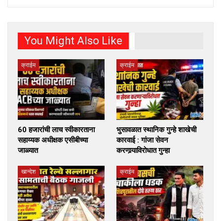
You Might Also Like
क्राईम
क्राईम
60 हजारांची लाच स्वीकारताना
भुसावळात स्थानिक गुन्हे शाखेची
सहाय्यक अधीक्षक एसीबीच्या
कारवाई : गांजा सेवन
जाळ्यात
करणार्‍याविरोधात गुन्हा
खान्देश
क्राईम