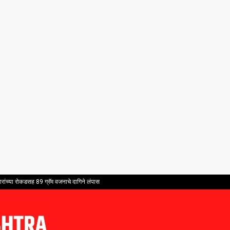
ांच्या रोकडसह 89 ग्रॅम वजनाचे दागिने लंपास