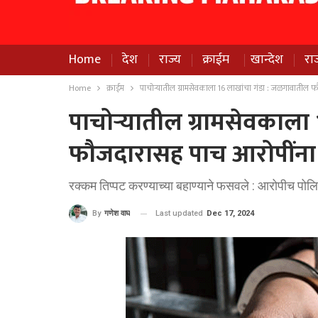
Home
देश
राज्य
क्राईम
खान्देश
रा
Home
क्राईम
पाचोर्‍यातील ग्रामसेवकाला 16 लाखांचा गंडा : जळगावातील फ
पाचोर्‍यातील ग्रामसेवकाल
फौजदारासह पाच आरोपींना ब
रक्कम तिप्पट करण्याच्या बहाण्याने फसवले : आरोपीच पो
Last updated
Dec 17, 2024
By
गणेश वाघ