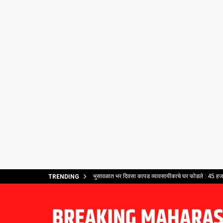
भुसावळात भर दिवसा कापड व्यावसायीकाचे घर फोडले : 45 हजार
TRENDING