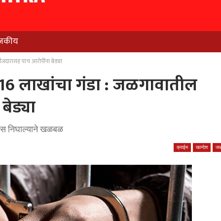
जकीय
ौजदारासह पाच आरोपींना बेड्या
ा 16 लाखांचा गंडा : जळगावातील
ेड्या
लिस निघाल्याने खळबळ
क्राईम
खान्देश
जळ