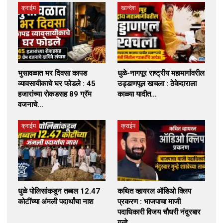
क्राईम
खान्देश
भुसावळात भर दिवसा कापड
धुळे-नागपूर राष्ट्रीय महामार्गावरील
व्यावसायीकाचे घर फोडले : 45
उड्डाणपूल खचला : ठेकेदाराला
हजारांच्या रोकडसह 89 ग्रॅम
काळ्या यादीत…
वजनाचे…
क्राईम
क्राईम
धुळे पोलिसांकडून तब्बल 12.47
कथित व्हायरल ऑडिओ क्लिप
कोटींच्या अंमली पदार्थांचा नाश
प्रकरण : भाजपाचा माजी
पदाधिकारी विजय चौधरी नंदुरबार
गुन्हे…