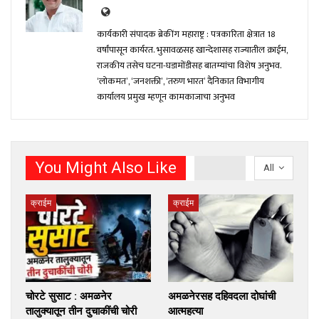
कार्यकारी संपादक ब्रेकींग महाराष्ट्र : पत्रकारिता क्षेत्रात 18
वर्षांपासून कार्यरत. भुसावळसह खान्देशासह राज्यातील क्राईम,
राजकीय तसेच घटना-घडामोंडीसह बातम्यांचा विशेष अनुभव.
‘लोकमत’, ‘जनशक्ती’, ‘तरुण भारत’ दैनिकात विभागीय
कार्यालय प्रमुख म्हणून कामकाजाचा अनुभव
You Might Also Like
All
क्राईम
क्राईम
चोरटे सुसाट : अमळनेर
अमळनेरसह दहिवदला दोघांची
तालुक्यातून तीन दुचाकींची चोरी
आत्महत्या