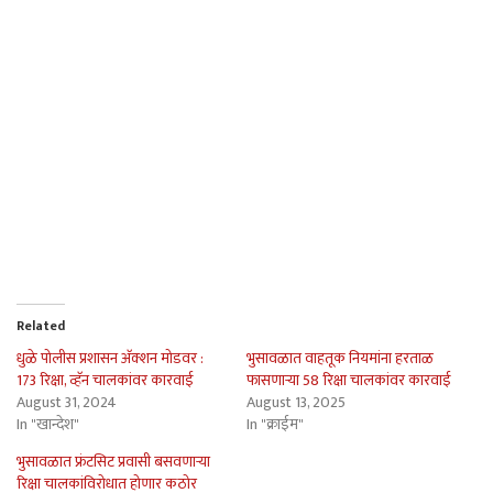
Related
धुळे पोलीस प्रशासन अ‍ॅक्शन मोडवर :
भुसावळात वाहतूक नियमांना हरताळ
173 रिक्षा, व्हॅन चालकांवर कारवाई
फासणार्‍या 58 रिक्षा चालकांवर कारवाई
August 31, 2024
August 13, 2025
In "खान्देश"
In "क्राईम"
भुसावळात फ्रंटसिट प्रवासी बसवणार्‍या
रिक्षा चालकांविरोधात होणार कठोर