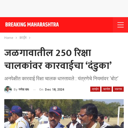
Home
क्राईम
जळगावातील 250 रिक्षा
चालकांवर कारवाईचा ‘दंडुका’
अनपेक्षीत कारवाई रिक्षा चालक धास्तावले : यंत्रणेचे नियमांवर ‘बोट’
क्राईम
खान्देश
जळगाव
On
Dec 18, 2024
By
गणेश वाघ