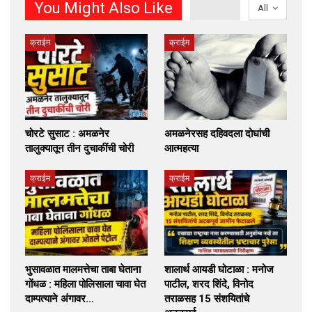
You Might Also Like
All
क्राईम
क्राईम
चोरटे सुसाट : अमळनेर
अमळनेरसह दहिवदला दोघांची
तालुक्यातून तीन दुचाकींची चोरी
आत्महत्या
क्राईम
क्राईम
भुसावळात मालमत्तेचा ताबा घेताना
शालार्थ आयडी घोटाळा : मनोज
गोंधळ : महिला पोलिसाला चावा घेत
पाटील, शरद शिंदे, विनोद
दाम्पत्याने अंगावर…
तराळसह 15 संशयितांचे