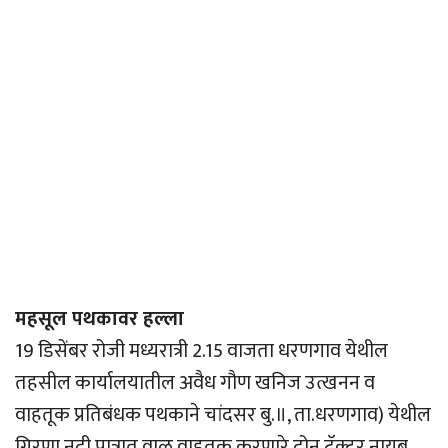
महसूल पथकावर हल्ला
19 डिसेंबर रोजी मध्यरात्री 2.15 वाजता धरणगाव येथील
तहसील कार्यालयातील अवैध गौण खनिज उत्खनन व
वाहतूक प्रतिबंधक पथकाने चांदसर बु.॥, ता.धरणगाव) येथील
गिरणा नदी पात्रात वाळू वाहतूक करणारे दोन ट्रॅक्टर नायब