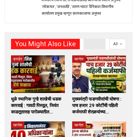
राजकीय तसेच घटना-घडामोंडीसह बातम्यांचा विशेष अनुभव.
‘लोकमत’, ‘जनशक्ती’, ‘तरुण भारत’ दैनिकात विभागीय
कार्यालय प्रमुख म्हणून कामकाजाचा अनुभव
You Might Also Like
All
क्राईम
खान्देश
धुळे स्थानिक गुन्हे शाखेची धडक
मुख्यमंत्री फडणवीसांची घोषणा :
कारवाई : गावठी पिस्तूल, जिवंत
पाच हजार 29 कोटींची पहिली
काडतूसासह पारोळ्यातील…
कर्जमाफी शेतकर्‍यांच्या…
खान्देश
खान्देश