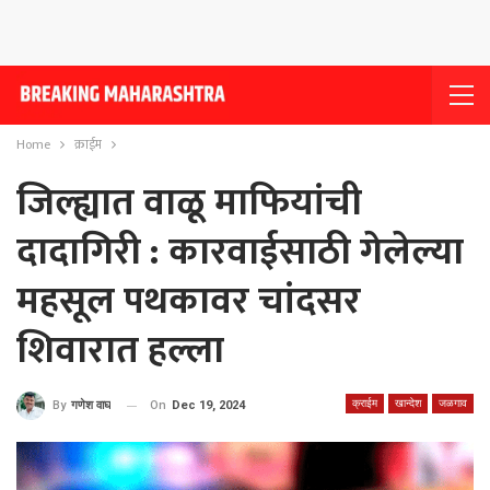
Home
क्राईम
जिल्ह्यात वाळू माफियांची
दादागिरी : कारवाईसाठी गेलेल्या
महसूल पथकावर चांदसर
शिवारात हल्ला
क्राईम
खान्देश
जळगाव
On
Dec 19, 2024
By
गणेश वाघ