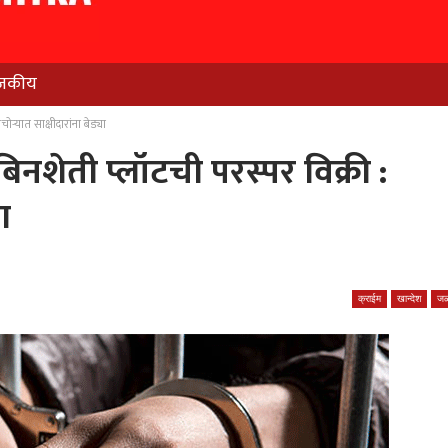
जकीय
्‍यात साक्षीदारांना बेड्या
नशेती प्लॉटची परस्पर विक्री :
ा
क्राईम
खान्देश
जळ