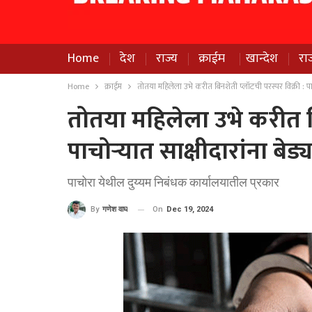
Home
देश
राज्य
क्राईम
खान्देश
रा
Home
क्राईम
तोतया महिलेला उभे करीत बिनशेती प्लॉटची परस्पर विक्री : पाचोर
तोतया महिलेला उभे करीत बि
पाचोर्‍यात साक्षीदारांना बेड्य
पाचोरा येथील दुय्यम निबंधक कार्यालयातील प्रकार
On
Dec 19, 2024
By
गणेश वाघ