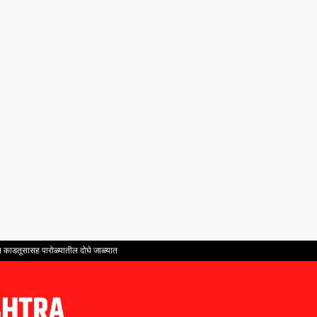
ंत काडतूसासह पारोळ्यातील दोघे जाळ्यात