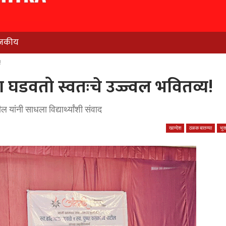
जकीय
!
 घडवतो स्वतःचे उज्ज्वल भवितव्य!
 यांनी साधला विद्यार्थ्यांशी संवाद
खान्देश
ठळक बातम्या
भु