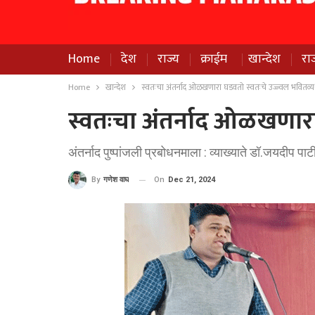
Home
देश
राज्य
क्राईम
खान्देश
रा
Home
खान्देश
स्वतःचा अंतर्नाद ओळखणारा घडवतो स्वतःचे उज्ज्वल भवितव्य
स्वतःचा अंतर्नाद ओळखणारा
अंतर्नाद पुष्पांजली प्रबोधनमाला : व्याख्याते डॉ.जयदीप पाटील
On
Dec 21, 2024
By
गणेश वाघ