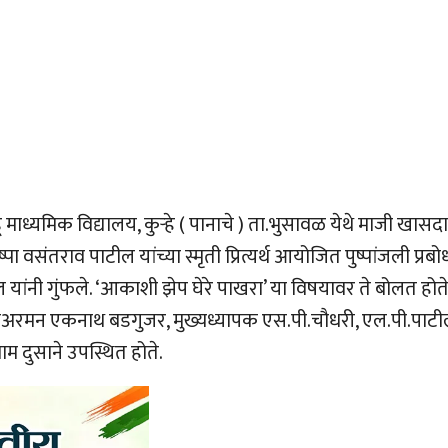
ंडू माध्यमिक विद्यालय, कुर्‍हे ( पानाचे ) ता.भुसावळ येथे माजी खासद
पा वसंतराव पाटील यांच्या स्मृती प्रित्यर्थ आयोजित पुष्पांजली प्रब
यांनी गुंफले. ‘आकाशी झेप घेरे पाखरा’ या विषयावर ते बोलत होते
ेचे चेअरमन एकनाथ बडगुजर, मुख्यध्यापक एस.पी.चौधरी, एल.पी.पाटी
ाम दुसाने उपस्थित होते.