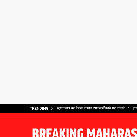
भुसावळात भर दिवसा कापड व्यावसायीकाचे घर फोडले : 45 हजार
TRENDING