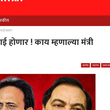
जकीय
षाताई खडसे !
 होणार ! काय म्हणाल्या मंत्री
खान्देश
जळगाव
ठळक बात