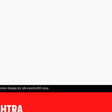
ांच्या रोकडसह 89 ग्रॅम वजनाचे दागिने लंपास