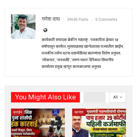
गणेश वाघ
39645 Posts
0 Comments
कार्यकारी संपादक ब्रेकींग महाराष्ट्र : पत्रकारिता क्षेत्रात 18
वर्षांपासून कार्यरत. भुसावळसह खान्देशासह राज्यातील क्राईम,
राजकीय तसेच घटना-घडामोंडीसह बातम्यांचा विशेष अनुभव.
‘लोकमत’, ‘जनशक्ती’, ‘तरुण भारत’ दैनिकात विभागीय
कार्यालय प्रमुख म्हणून कामकाजाचा अनुभव
You Might Also Like
All
क्राईम
खान्देश