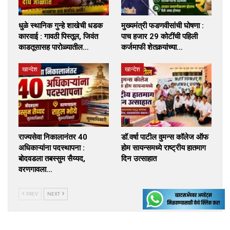
धुळे स्थानिक गुन्हे शाखेची धडक
मुख्यमंत्री फडणवीसांची घोषणा :
कारवाई : गावठी पिस्तूल, जिवंत
पाच हजार 29 कोटींची पहिली
काडतूसासह पारोळ्यातील…
कर्जमाफी शेतकर्‍यांच्या…
खान्देश
खान्देश
राज्यसेवा निकालानंतर 40
डॉ.वर्षा पाटील वुमन्स कॉलेज ऑफ
अधिकाऱ्यांना पदस्थापना :
होम सायन्समध्ये राष्ट्रीय हातमाग
बोदवडला तबस्सुम सैय्यद,
दिन उत्साहात
वरणगावला…
PREV
NEXT