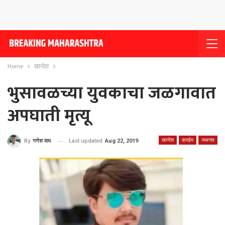
Home
खान्देश
भुसावळच्या युवकाचा जळगावात
अपघाती मृत्यू
खान्देश
क्राईम
जळगाव
Last updated
Aug 22, 2019
By
गणेश वाघ