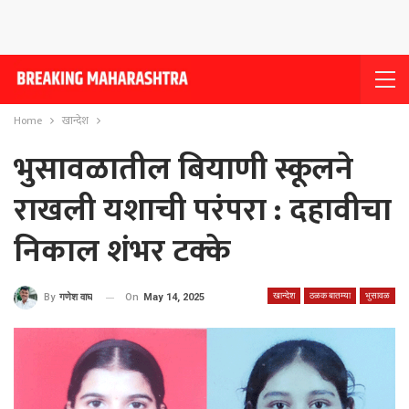
Home
खान्देश
भुसावळातील बियाणी स्कूलने
राखली यशाची परंपरा : दहावीचा
निकाल शंभर टक्के
खान्देश
ठळक बातम्या
भुसावळ
On
May 14, 2025
By
गणेश वाघ