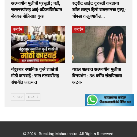
अल्पवयीन मुलीची प्रसूती ; पती,
स्ट्रीट लाईट दुरुस्ती करताना
सासरच्यांसह आई-वडिलांविरोधात
शॉक लागून झिरो वायरमनचा मृत्यू :
बोदवड पोलिसात गुन्हा
चोपडा तालुक्यातील…
क्राईम
क्राईम
नंदुरबार स्थानिक गुन्हे शाखेची
यावल शहरात अल्पवयीन मुलीचा
मोठी कारवाई : सात तलवारींसह
विनयभंग : 35 वर्षीय संशयिताला
संशयीत जाळ्यात
अटक
PREV
NEXT
© 2026 - Breaking Maharashtra. All Rights Reserved.