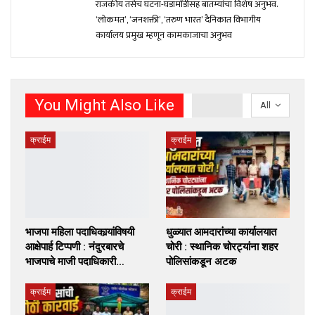
राजकीय तसेच घटना-घडामोंडीसह बातम्यांचा विशेष अनुभव.
‘लोकमत’, ‘जनशक्ती’, ‘तरुण भारत’ दैनिकात विभागीय
कार्यालय प्रमुख म्हणून कामकाजाचा अनुभव
You Might Also Like
All
क्राईम
क्राईम
भाजपा महिला पदाधिकार्‍यांविषयी
धुळ्यात आमदारांच्या कार्यालयात
आक्षेपार्ह टिप्पणी : नंदुरबारचे
चोरी : स्थानिक चोरट्यांना शहर
भाजपाचे माजी पदाधिकारी…
पोलिसांकडून अटक
क्राईम
क्राईम