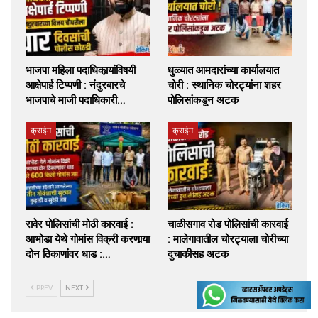
भाजपा महिला पदाधिकार्‍यांविषयी
धुळ्यात आमदारांच्या कार्यालयात
आक्षेपार्ह टिप्पणी : नंदुरबारचे
चोरी : स्थानिक चोरट्यांना शहर
भाजपाचे माजी पदाधिकारी…
पोलिसांकडून अटक
क्राईम
क्राईम
रावेर पोलिसांची मोठी कारवाई :
चाळीसगाव रोड पोलिसांची कारवाई
आभोडा येथे गोमांस विक्री करणार्‍या
: मालेगावातील चोरट्याला चोरीच्या
दोन ठिकाणांवर धाड :…
दुचाकीसह अटक
PREV
NEXT