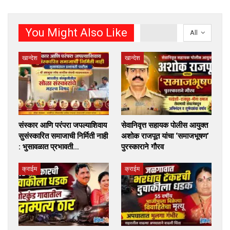
You Might Also Like
All
खान्देश
खान्देश
संस्कार आणि परंपरा जपल्याशिवाय
सेवानिवृत्त सहायक पोलीस आयुक्त
सुसंस्कारित समाजाची निर्मिती नाही
अशोक राजपूत यांचा ‘समाजभूषण’
: भुसावळात प्रभावती…
पुरस्काराने गौरव
क्राईम
क्राईम