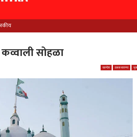
जकीय
त कव्वाली सोहळा
खान्देश
ठळक बातम्या
भु