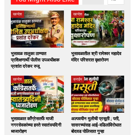
खान्देश
खान्देश
भुसावळ तालुका ठाण्यात
भुसावळातील श्री रामेश्वर महादेव
प्रशिक्षणार्थी पोलीस उपअधीक्षक
मंदिर परिसरात वृक्षारोपण
प्रशांत दरेकर रुजू
खान्देश
क्राईम
भुसावळात काँग्रेसतर्फे माजी
अल्पवयीन मुलीची प्रसूती ; पती,
नगरसेवकांच्या हस्ते स्वातंत्र्यदिनी
सासरच्यांसह आई-वडिलांविरोधात
ध्वजारोहण
बोदवड पोलिसात गुन्हा