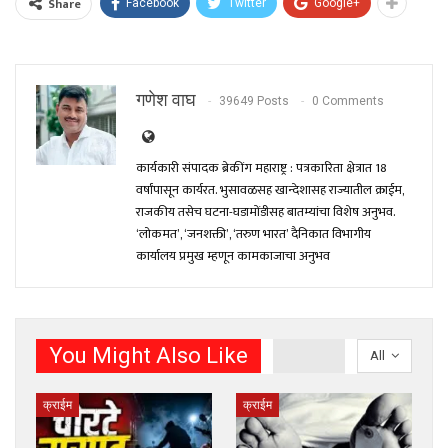
Share
Facebook
Twitter
Google+
गणेश वाघ
39649 Posts
0 Comments
कार्यकारी संपादक ब्रेकींग महाराष्ट्र : पत्रकारिता क्षेत्रात 18
वर्षांपासून कार्यरत. भुसावळसह खान्देशासह राज्यातील क्राईम,
राजकीय तसेच घटना-घडामोंडीसह बातम्यांचा विशेष अनुभव.
‘लोकमत’, ‘जनशक्ती’, ‘तरुण भारत’ दैनिकात विभागीय
कार्यालय प्रमुख म्हणून कामकाजाचा अनुभव
You Might Also Like
All
क्राईम
क्राईम