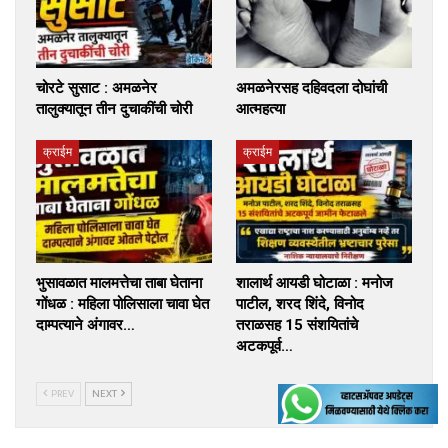
चोरटे सुसाट : अमळनेर
अमळनेरसह दहिवदला दोघांची
तालुक्यातून तीन दुचाकींची चोरी
आत्महत्या
क्राईम
क्राईम
भुसावळात मालमत्तेचा ताबा घेताना
शालार्थ आयडी घोटाळा : मनोज
गोंधळ : महिला पोलिसाला चावा घेत
पाटील, शरद शिंदे, विनोद
दाम्पत्याने अंगावर…
तराळसह 15 संशयितांचे
अटकपूर्व…
PREV
NEXT