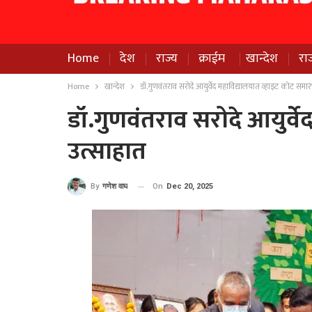
Home
देश
राज्य
क्राईम
खान्देश
रा
Home
खान्देश
डॉ.गुणवंतराव सरोदे आयुर्वेद महाविद्यालयात व्हाइट कोट समार
डॉ.गुणवंतराव सरोदे आयुर्व
उत्साहात
On
Dec 20, 2025
By
गणेश वाघ