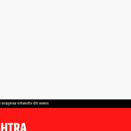
ंत काडतूसासह पारोळ्यातील दोघे जाळ्यात