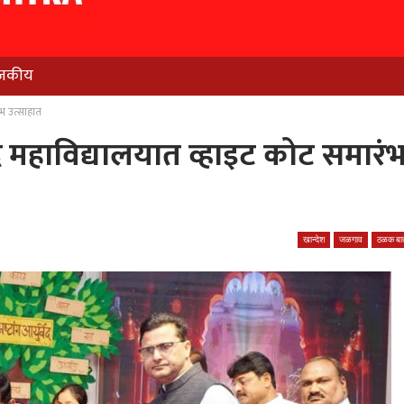
जकीय
ंभ उत्साहात
ेद महाविद्यालयात व्हाइट कोट समारं
खान्देश
जळगाव
ठळक बात